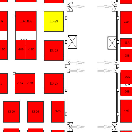
E3-18A
5A
E3-29
4-03
-05A
-15C
-18B
-18C
E3-28
-05B
-06A
13
E3-27
-19A
-19B
-06B
4-07
E3-20
E3-26
3-35