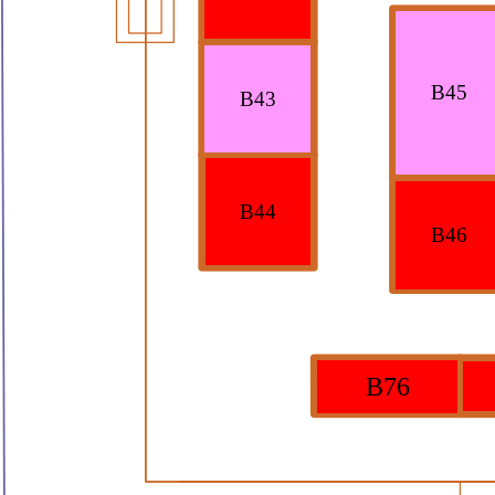
B45
B43
B44
B46
B76