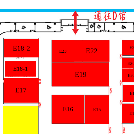
E18-2
E
E22
E23
E2
E18-1
E19
E20
E17
E
E16
E15
E1