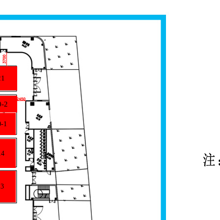
21
0-2
-1
14
3