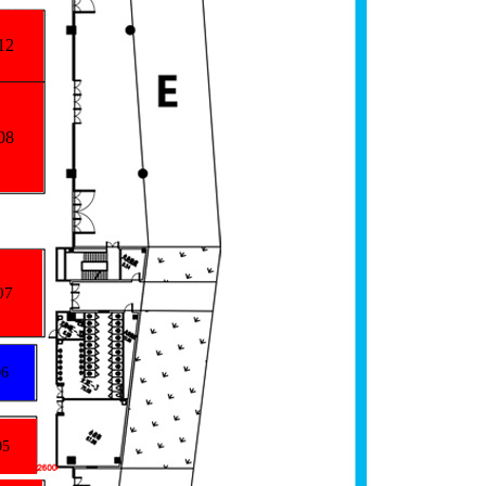
12
08
07
6
05