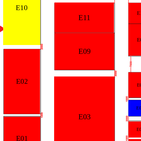
E10
E
E11
E
E09
E02
E
E0
E03
E
E01