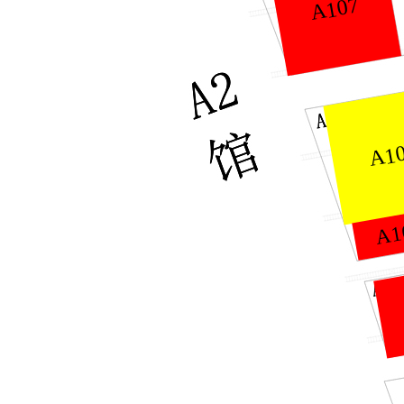
A107
A1
A1