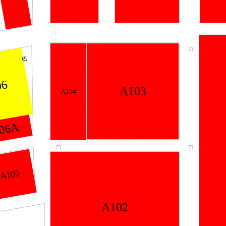
团
06
A103
A104
06A
A105
A102