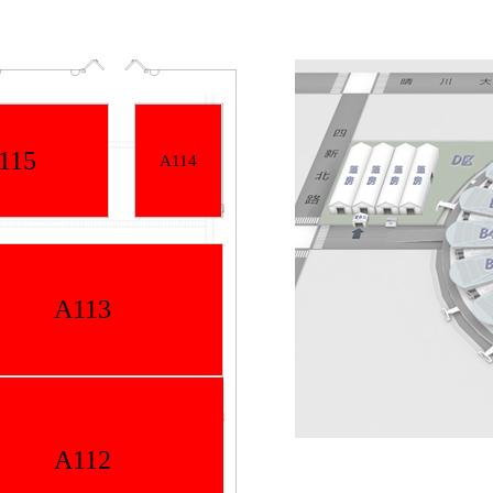
115
A114
A113
A112