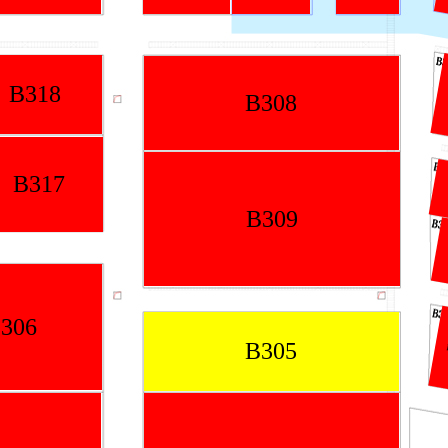
B336
B314B
B308
B315
B314A
B313
B312
B309
B310
B311
B305
B304
B303