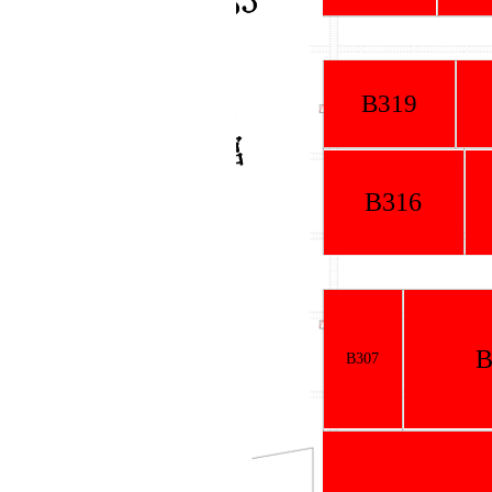
B318
B319
B316
B317
B306
B307