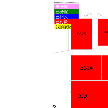
未分配
已分配
已回执
已付款
我的展区
B327
B326
B328
B325
B3
B324
B323
B322
B321
B320