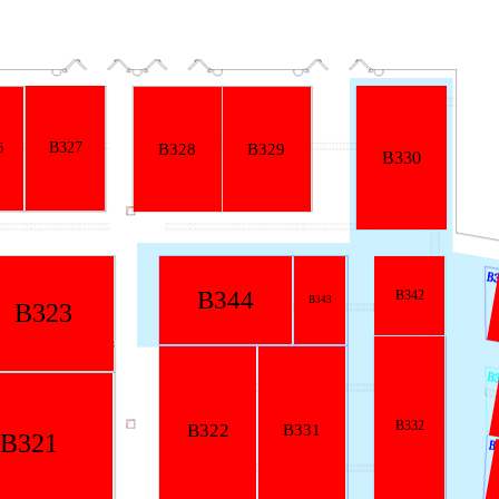
B329
B330
44
B342
B343
B341
B340
339B
334A
B338
334B
B332
B331
B337
B333
B335