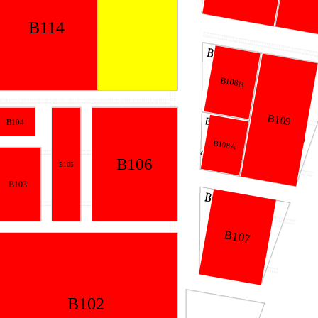
B114
B108B
B109
B104
B108A
B106
B105
B103
B107
B102