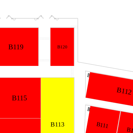
B119
B120
B112
B115
B113
B111
B1