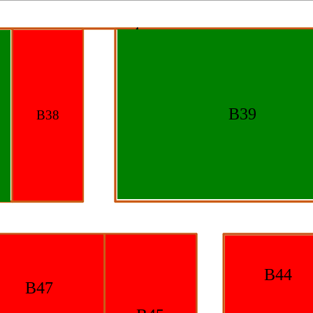
B39
B38
B44
B47