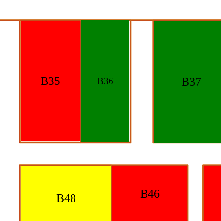
B35
B37
B36
B46
B48