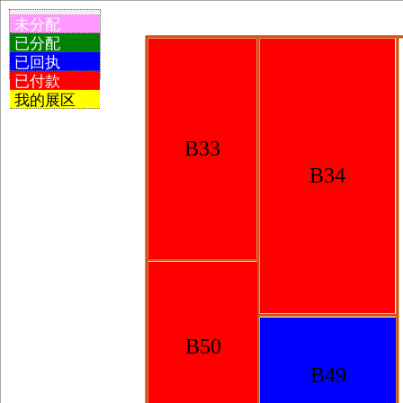
未分配
已分配
已回执
已付款
我的展区
B33
B34
B50
B49