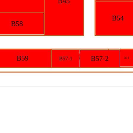
B45
B54
B58
B59
B57-2
B57-1
56-1