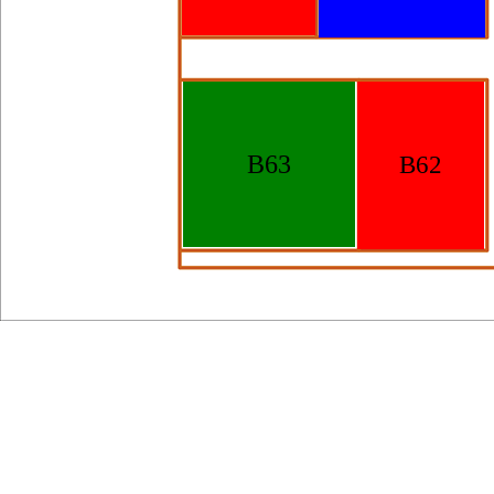
B63
B62