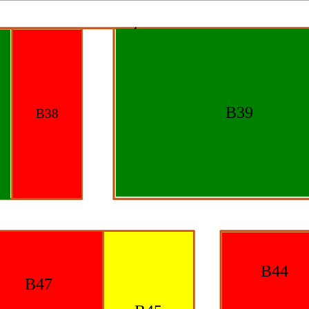
B39
B38
B44
B47