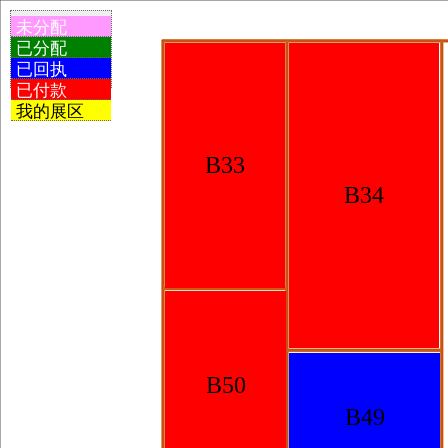
未分配
已分配
已回执
已付款
我的展区
B33
B34
B50
B49