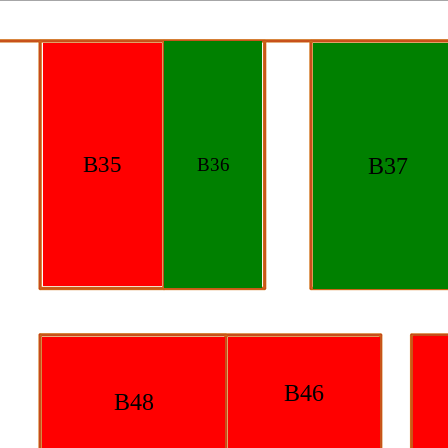
B35
B37
B36
B46
B48