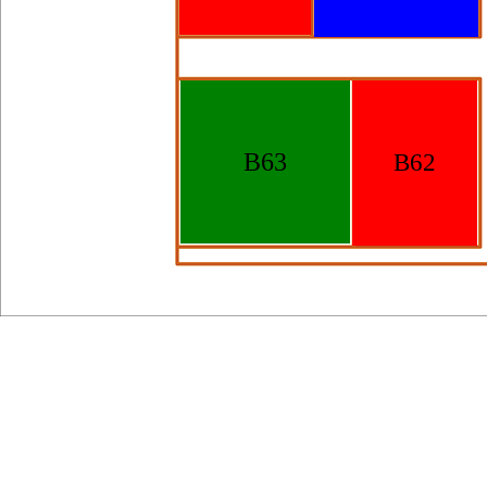
B63
B62