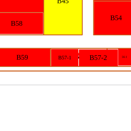
B45
B54
B58
B59
B57-2
B57-1
56-1