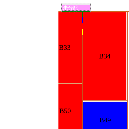
未分配
已分配
已回执
已付款
我的展区
B33
B35
B34
B50
B48
B49