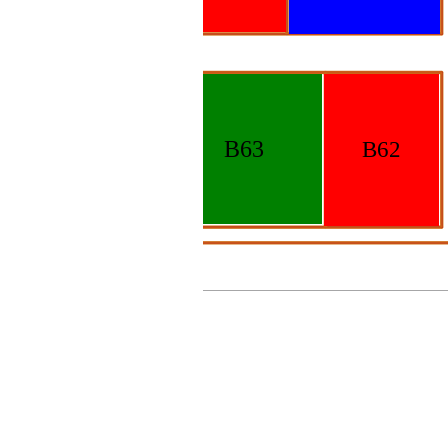
B51
B63
B62
B61