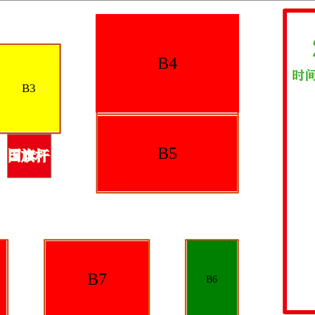
B4
B3
B5
B7
B6