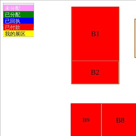
未分配
已分配
已回执
已付款
B1
我的展区
B2
B8
B9