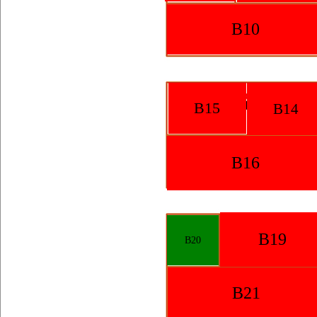
B10
B15
B14
B16
B19
B20
B21