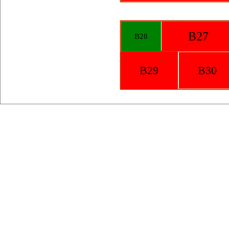
B27
B28
B29
B30