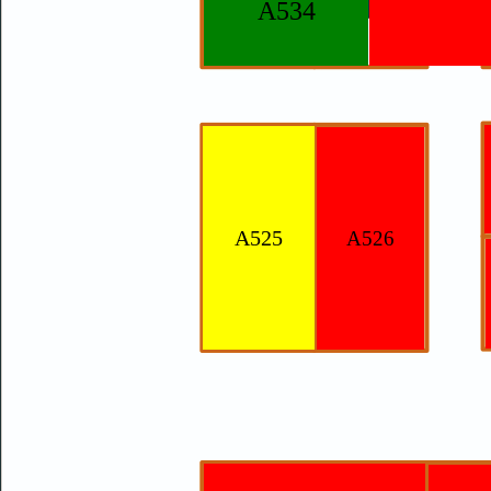
A534
A525
A526