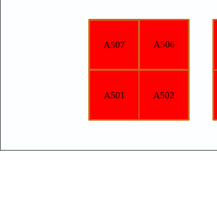
A506
A507
A501
A502