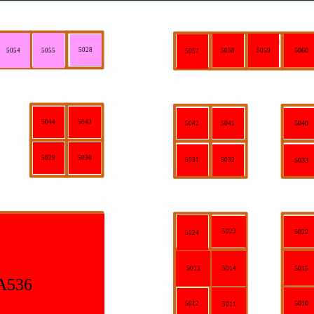
5028
5060
5054
5055
5058
5059
5057
5044
5043
5040
5042
5041
5029
5030
5031
5032
5033
5023
5022
5024
5015
5013
5014
A536
5010
5012
5011