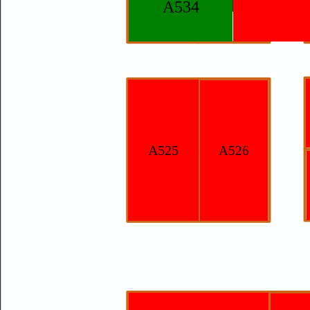
A534
A525
A526