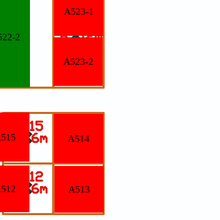
A523-1
522-2
A523-2
515
A514
512
A513