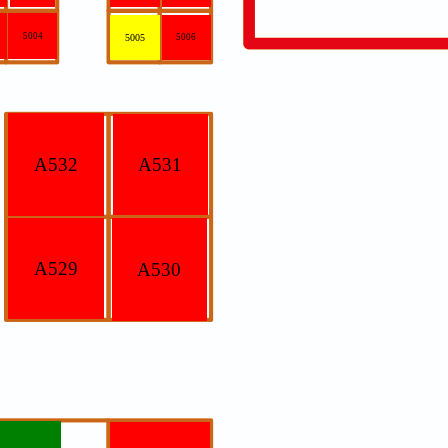
5004
5005
5006
A532
A531
A529
A530