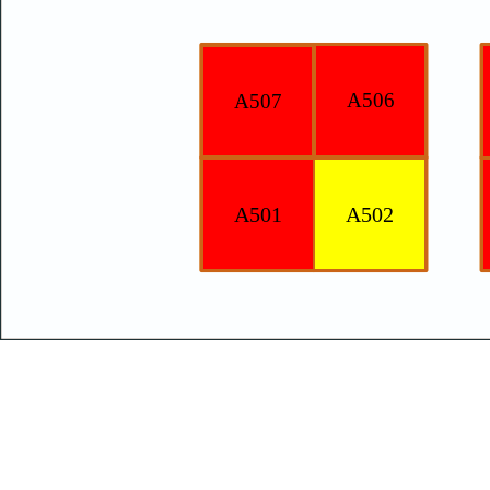
A506
A507
A501
A502