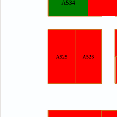
A534
A525
A526