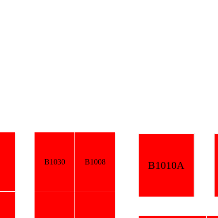
B1030
B1008
B1010A
B