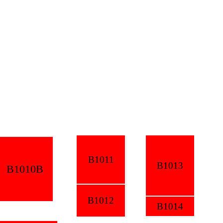
B1011
B1013
1010B
B1012
B1014