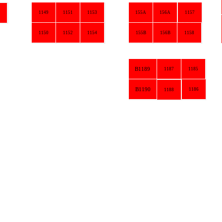
1149
1151
1153
155A
156A
1157
B11
1150
1152
1154
155B
156B
1158
B1189
1187
1185
1
B1190
1186
1
1188