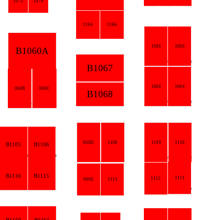
1073
1074
1164
1166
1065
1063
B1060A
B1067
1066
1064
060B
060C
B1068
1109
1110
1108
060D
05
B1106
16
B1115
1111
1112
1113
060E
59
B1161