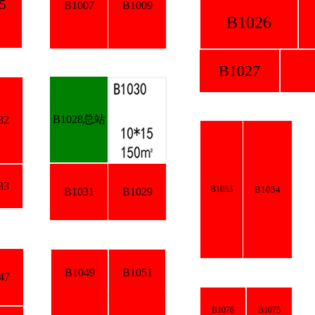
B1007
B1009
B1026
B
B1027
B1
B1028总站
B1
B1053
B1054
B1031
B1029
B1
B1049
B1051
B1076
B1075