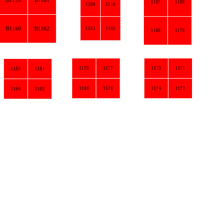
1167
1169
1209
1210
60
B1162
1163
1165
1168
1170
1179
1177
1173
1171
183
1181
1180
1178
1174
1172
184
1182