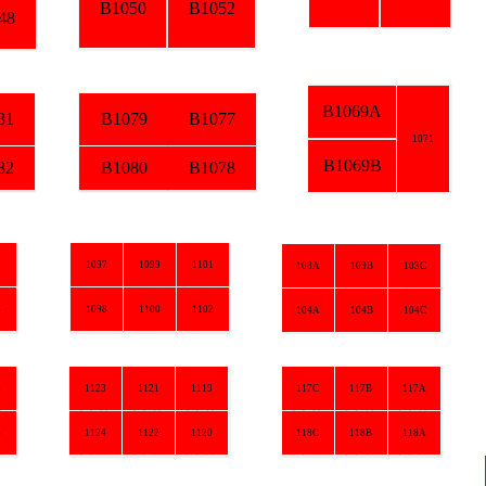
B1050
B1052
B1069A
B1079
B1077
1071
B1069B
B1080
B1078
1097
1099
1101
103A
103B
103C
1098
1100
1102
104A
104B
104C
B11
B11
1123
1121
1119
117C
117B
117A
1124
1122
1120
118C
118B
118A
B11