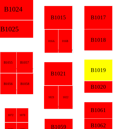
1024
B1015
B1017
025
B1018
016A
016B
055
B1057
B1019
B1021
056
B1058
B1020
1023
1022
B1061
1072
1070
B1062
B1059