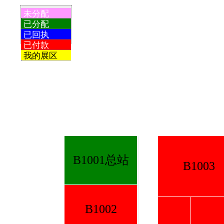
未分配
已分配
已回执
已付款
我的展区
B1001总站
B1003
B1002