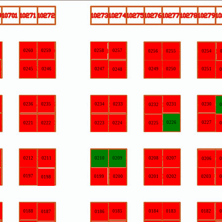
0258
0257
0256
0255
0254
0253
0247
0249
0250
0251
0248
0252
0234
0233
0231
0230
0232
0229
0226
0227
0223
0224
0225
0228
0210
0209
0208
0207
0206
0205
0199
0200
0201
0202
0203
0204
0185
0184
0183
0182
0181
0186