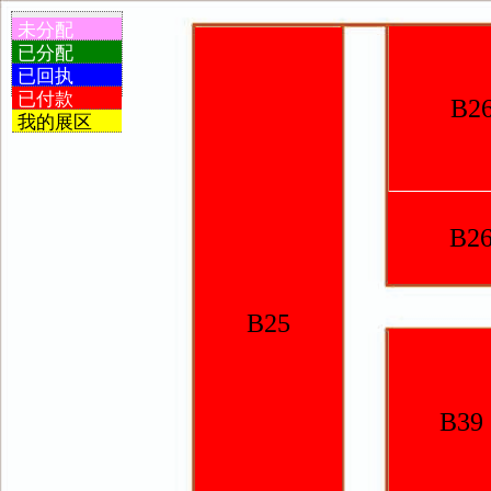
未分配
已分配
已回执
已付款
B26
我的展区
B26
B25
B39