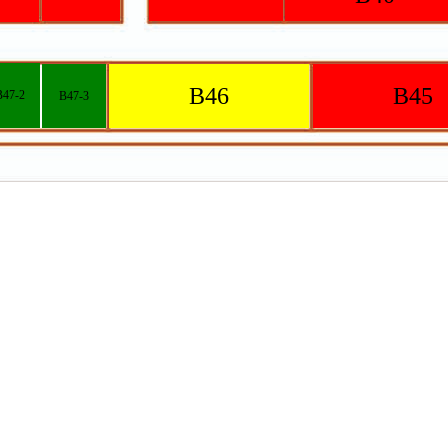
B46
B45
B47-2
B47-3