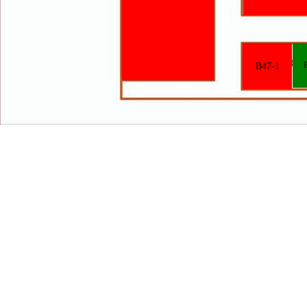
B47-1