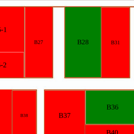
-1
B28
B27
B31
-2
B36
B37
B38
B40