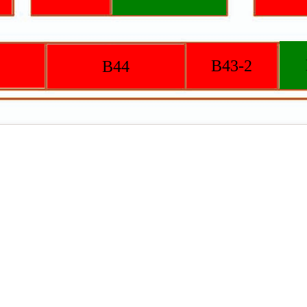
B43-2
B44