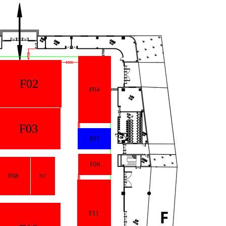
F02
F04
F03
F05
F06
F08
F07
F11