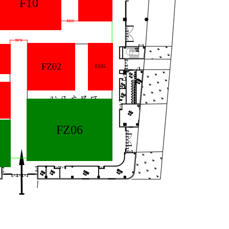
F10
FZ02
FZ05
FZ06