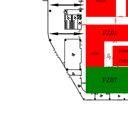
FZ01
FZ04
FZ08
FZ03
FZ07