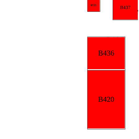
4001
B437
B436
B420