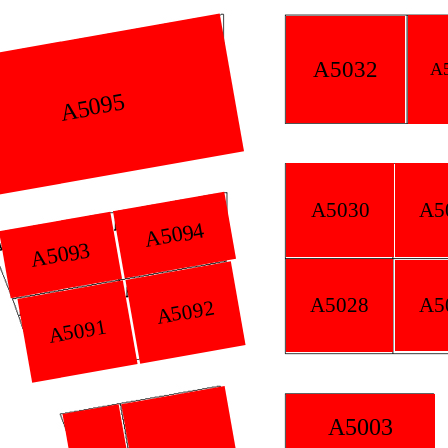
A5032
A5033
A5026
A5030
A5031
4
A5024
A5028
A5029
92
A5003