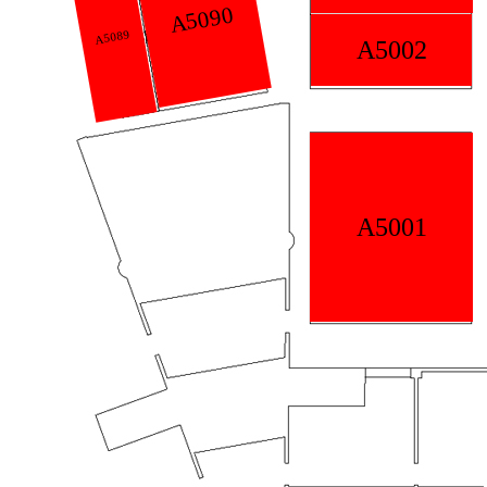
90
A
A5006
A5002
A5001
A5004
A