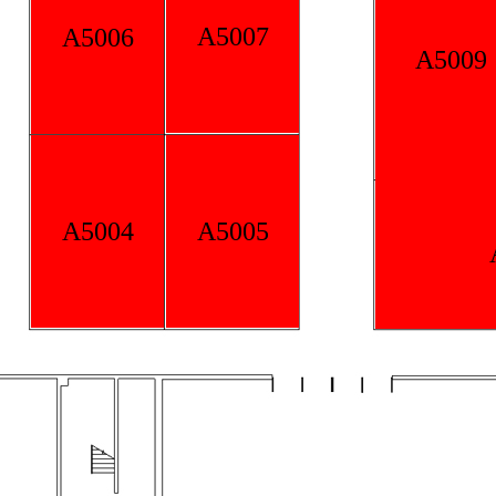
5007
A5009
A5010
5005
A5008