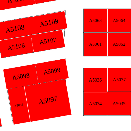
9
A5064
A5063
A5057
7
A5061
A5062
A5040
99
A5037
A5036
A
7
A5038
A5034
A5035