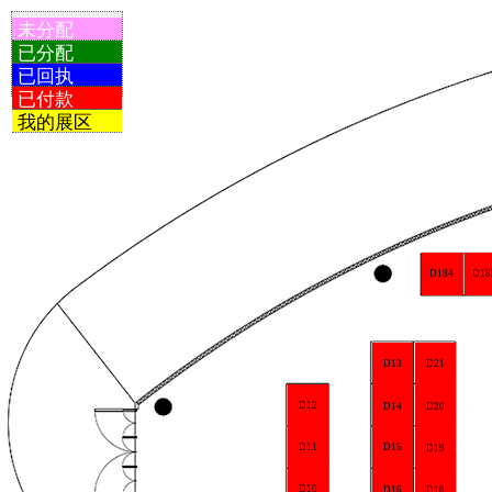
未分配
已分配
已回执
已付款
我的展区
D184
D18
D13
D21
D12
D14
D20
D11
D15
D19
D10
D16
D18