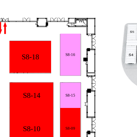
S8-16
S8-18
S8-14
S8-15
S8-10
S8-09