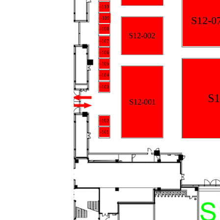
-110
S12-0
-109
-108
S12-002
-107
-106
-105
-104
-103
S1
S12-001
-102
-101