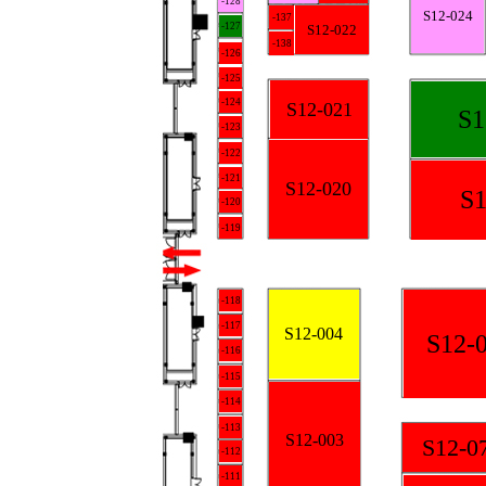
-128
S12-024
-137
-127
S12-022
-138
-126
-125
-124
S12-021
S1
-123
-122
-121
S12-020
S1
-120
-119
-118
-117
S12-004
S12-
-116
-115
-114
-113
S12-003
S12-0
-112
-111