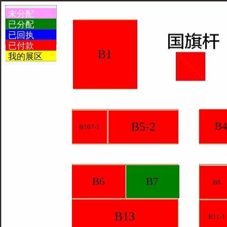
未分配
已分配
已回执
已付款
B1
我的展区
B5-2
B4
B107-1
B6
B7
B8
B13
B11-1