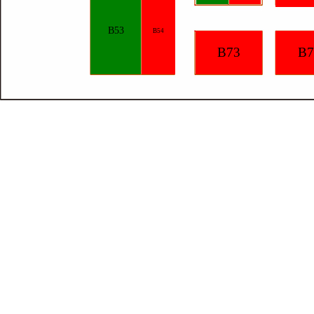
B53
B54
B73
B7