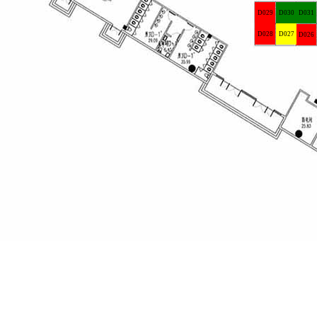
D029
D030
D031
D028
D027
D026