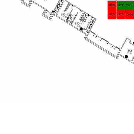
D029
D030
D031
D028
D027
D026