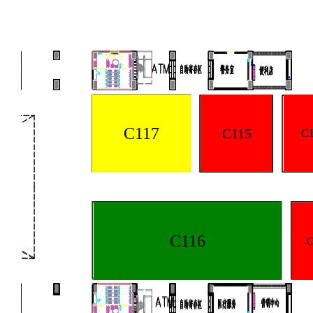
C117
C115
C1
C116
C