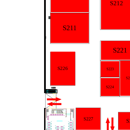
S212
S211
S221
S226
S223
S2
S224
S227
S