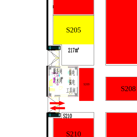
S205
S209
S208
S210