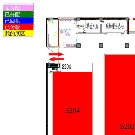
未分配
已分配
已回执
已付款
我的展区
S204
S203