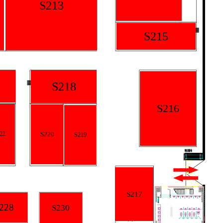
S213
S215
S218
S216
22
S220
S219
S217
228
S230