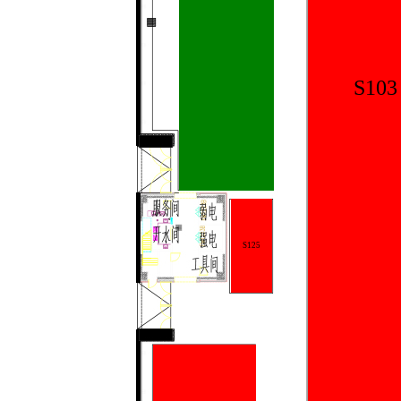
S103
S125