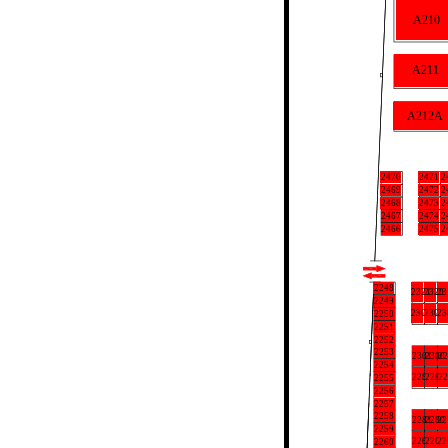
A210
A211
A212A
2470
2471
2
2469
2472
2
2468
2473
2
2467
2474
2
2466
2475
2
2248
2321
2320
23
2249
2302
2303
23
2250
2251
2252
2253
2301
2300
22
2254
2282
2283
22
2255
2256
2257
2258
2281
2280
22
2259
2262
2263
22
2260