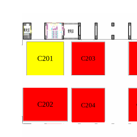
C201
C203
C202
C204