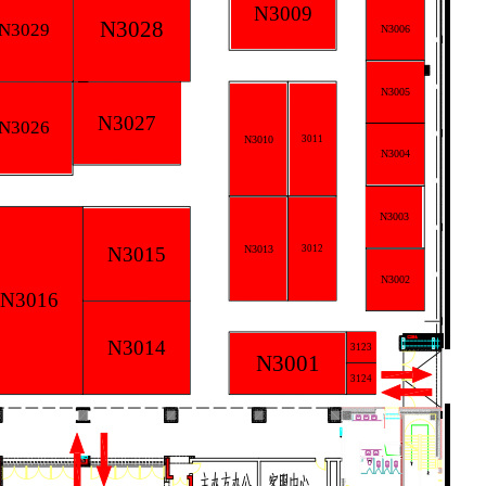
N3009
N3028
N3029
N3006
N3005
N3027
N3026
N3010
3011
N3004
N3003
N3015
N3013
3012
N3002
N3016
N3014
3123
N3001
3124