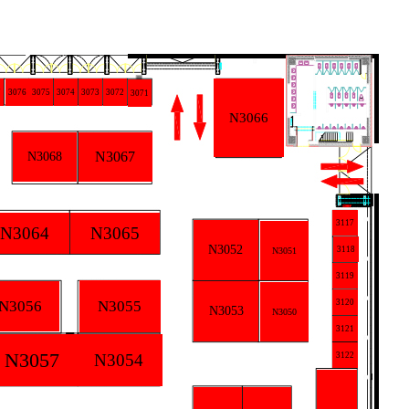
7
3076
3075
3074
3073
3072
3071
N3066
N3067
N3068
3117
N3064
N3065
N3052
3118
N3051
3119
N3055
N3056
3120
N3053
N3050
3121
N3057
N3054
3122