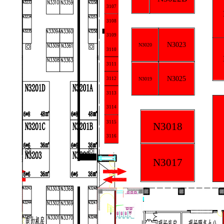
3107
3108
3109
N3023
N3020
3110
3111
N3025
N3019
3112
3113
3114
3115
N3018
3116
N3017