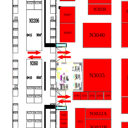
N3039
N3037
N3036
N3040
N3035
3101
3102
3103
3100
3104
N3022A
3105
3021
3106
N3022B