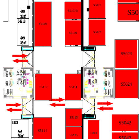
S5021
S50
S5107B
S5110
S5022
S5109
S5023
S5024
S5112
S5111
S5113
S5042
S5114
5044
S5115
S5043