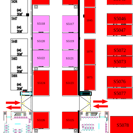
S5046
5045
S5118
S5117
S5047
S5120
S5119
S5072
5074
S5122
S5121
S5073
5075
S5076
S5123
S5124
S5077
S5126
S5125
S5078