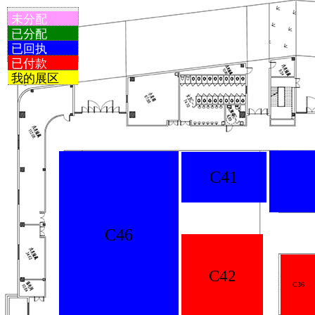
未分配
已分配
已回执
已付款
我的展区
C41
C46
C42
C36