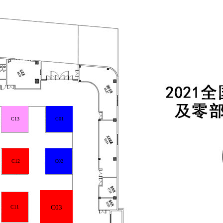
C13
C01
C12
C02
C03
C11