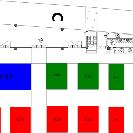
C40
C23
C22
C15
C24
C21
C28
C16