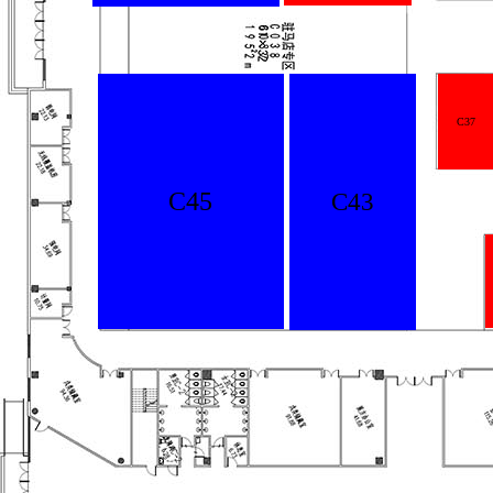
C37
C45
C43