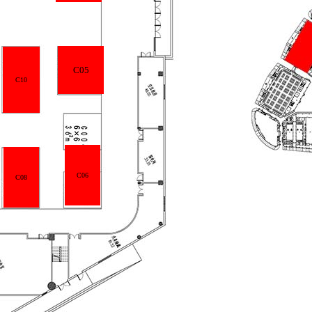
C05
C10
C06
C08