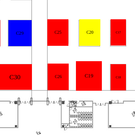
C25
C20
C17
C29
C19
C30
C26
C18