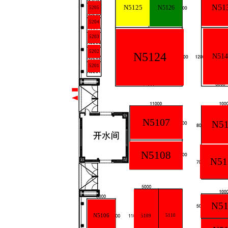
N51
N5125
N5126
5205
5204
5203
5202
N5124
N514
5201
N5107
N5
N5108
N51
N51
N5106
5110
5109