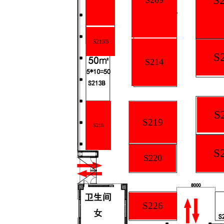
S
S213B
S
S214
S
S219
S218
S
S220
S226