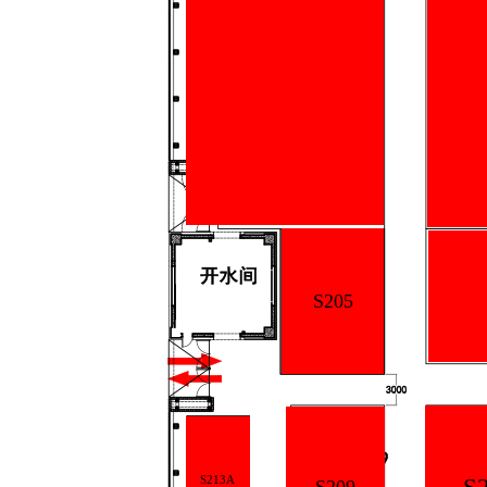
S205
S213A
S209