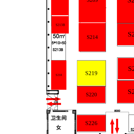
S
S213B
S
S214
S
S219
S218
S
S220
S226