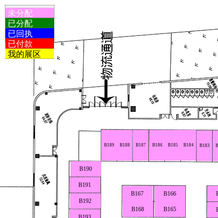
未分配
已分配
已回执
已付款
我的展区
B189
B188
B187
B186
B185
B184
B183
B
B190
B191
B167
B166
B192
B168
B165
B193