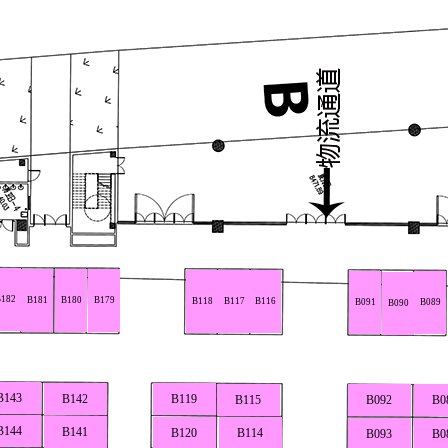
182
B181
B180
B179
B118
B117
B116
B091
B089
B090
B143
B142
B119
B115
B092
B0
B144
B141
B120
B114
B093
B0