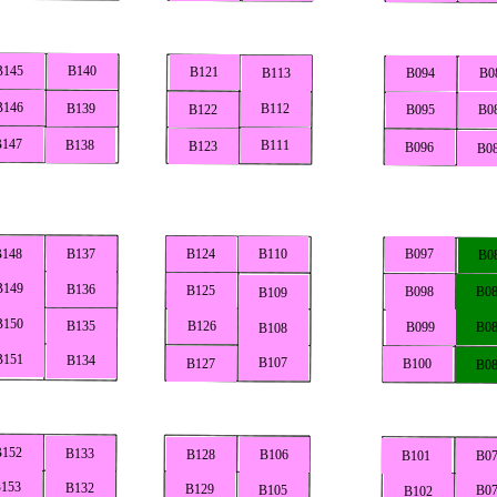
B145
B140
B121
B113
B094
B0
B146
B139
B112
B122
B095
B0
B147
B138
B111
B123
B096
B0
B148
B137
B124
B110
B097
B0
B149
B136
B125
B098
B0
B109
B150
B135
B126
B099
B0
B108
B151
B134
B107
B127
B100
B0
B152
B133
B128
B106
B101
B0
153
B132
B129
B105
B0
B102