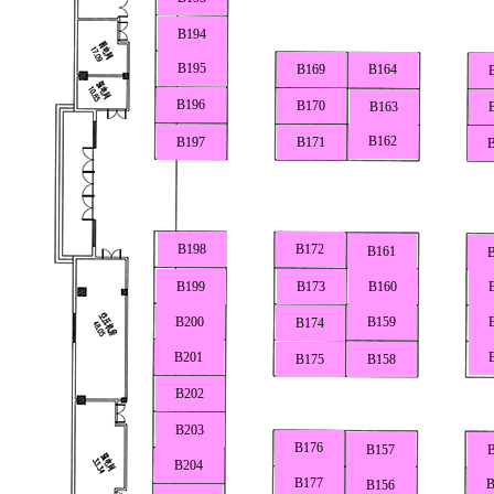
B194
B195
B169
B164
B196
B170
B163
B162
B197
B171
B198
B172
B161
B199
B173
B160
B200
B159
B174
B201
B175
B158
B202
B203
B176
B157
B204
B177
B
B156