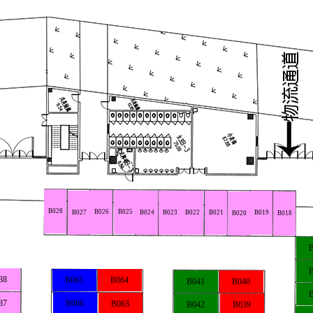
B028
B026
B025
B027
B024
B023
B022
B021
B019
B020
B018
88
B065
B064
B041
B040
87
B066
B063
B042
B039