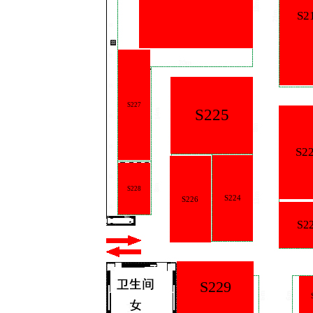
S210
S227
S225
S222
S228
S224
S226
S223
S229
S231