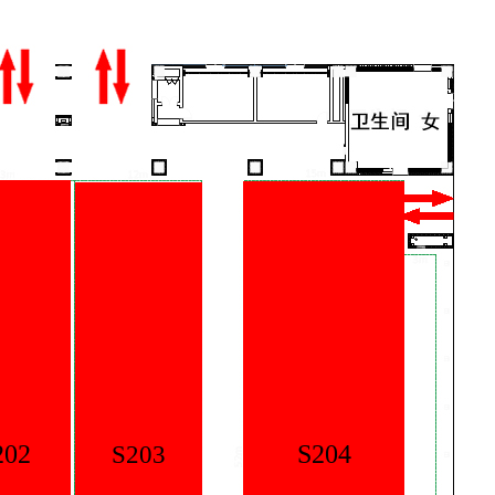
S204
S203