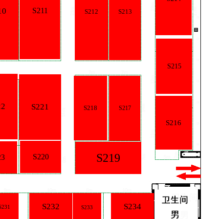
S211
S212
S213
S215
S221
S218
S217
S216
S219
S220
S232
S234
S233