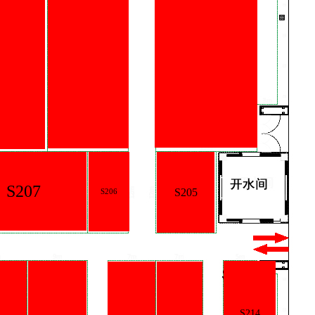
07
S205
S206
S214