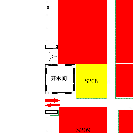
S2
S208
S209