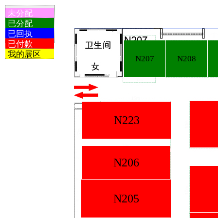
未分配
已分配
已回执
已付款
我的展区
N207
N208
N223
N206
N205