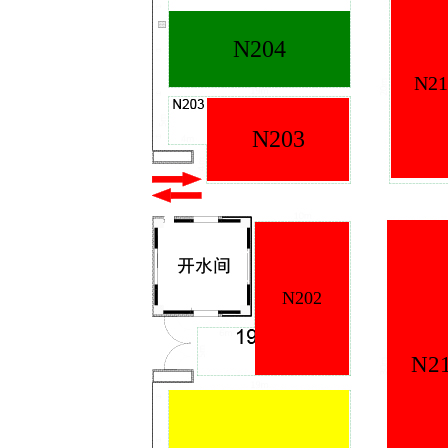
N204
N2
N203
N202
N2