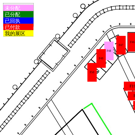
未分配
已分配
已回执
已付款
我的展区
F46
F47
F48
F49
F50
F1