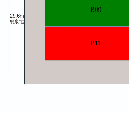
B09
B11