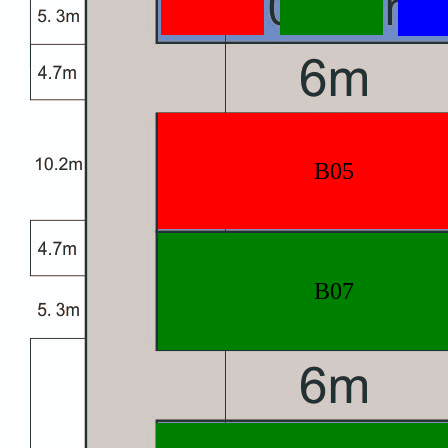
B05
B07