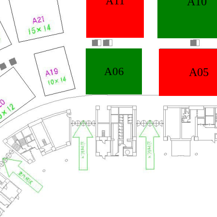
A11
A10
A06
A05