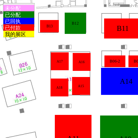
未分配
已分配
已回执
B12
B13
B11
已付款
我的展区
B06-2
B0
A17
A16
A14
A15
A18