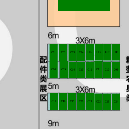
C05
C06
C07
C08
C01
C02
C03
C04
C16
C15
C11
C14
C13
C12
C10
C09
C17
C18
C19
C20
C21
C22
C23
C24