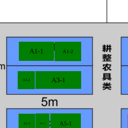
A1-1
A1-2
A3-1
A3-2
A5-1
A5-3
A5-2