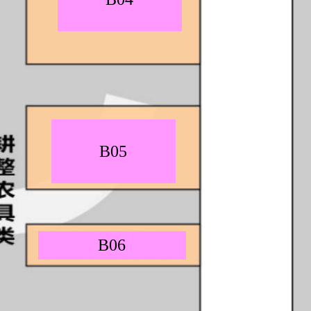
B05
B06