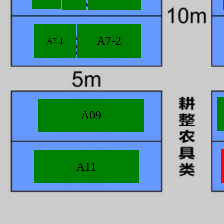
A7-2
A7-1
A09
A11