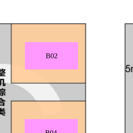
B02
B04