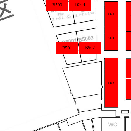
B504
B503
5114
5129
B502
B501
5130