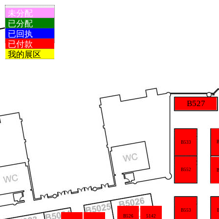
未分配
已分配
已回执
已付款
我的展区
B527
B533
B552
B
B553
B526
5142