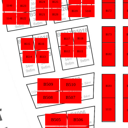
B524
B525
5140
B523
B572
B519
5143
B521
B520
5141
B522
B
B573
B518
B517
B515
B516
B512
B511
B592
B514
B513
B509
B510
B593
B508
B507
5113
B505
B506