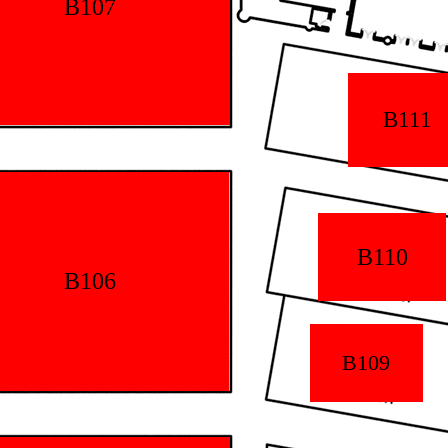
B107
B111
B110
B106
B109