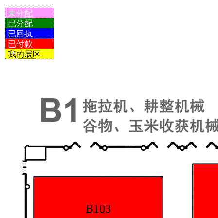
未分配
已分配
已回执
已付款
我的展区
B103