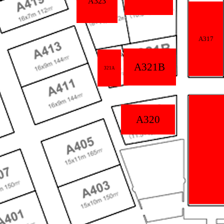
A323
A317
A321B
321A
A320