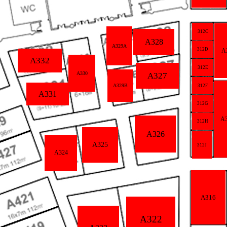
312C
A328
A329A
312D
A
A332
312E
A330
A327
A329B
312F
A331
312G
A
312H
A326
A325
312J
A324
A316
A322