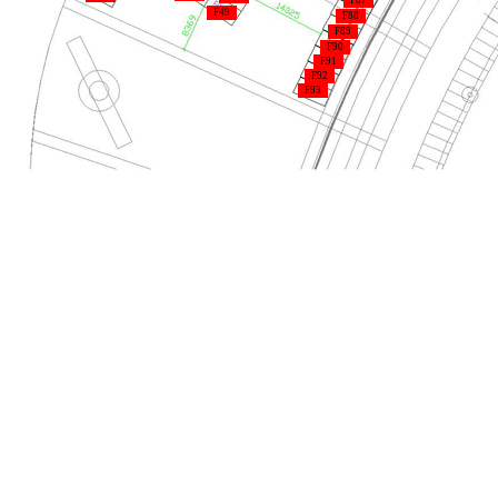
F87
F49
F88
F89
F90
F91
F92
F93