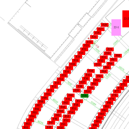
22-2
F28
22-1
F27
F26
F25
F24
F23
F22
F29
F21
F30
F68
F20
F31
F67
F19
F32
F66
F18
F33
F65
F17
F34
F64
F16
F35
F15
F63
F
F36
F14
F62
F74
F37
F13
F61
F75
F38
F12
F60
F76
F11
F39
F77
F59
F10
F40
F78
F58
F09
F41
F79
F57
F08
F42
F80
F56
F07
F81
F43
F55
F06
F82
F44
F54
F05
F83
F45
F53
F04
F84
F46
F03
F52
F85
F47
F02
F51
F86
F48
F01
F50