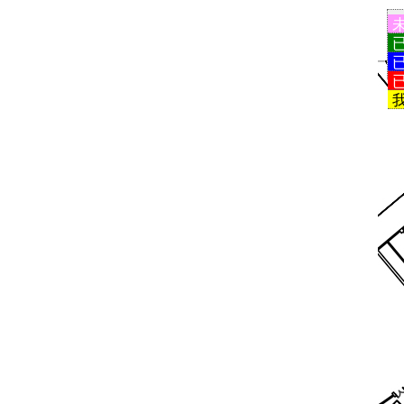
未分配
已分配
已回执
已付款
我的展区
T73
T
T72
T111